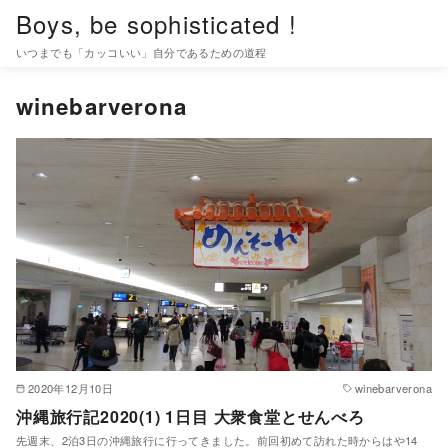
コ
Boys, be sophisticated !
ン
いつまでも「カッコいい」自分であるための道程
テ
ン
winebarverona
ツ
へ
移
動
2020年12月10日
winebarverona
沖縄旅行記2020(1) 1日目 大衆食堂とせんべろ
先週末、2泊3日の沖縄旅行に行ってきました。前回初めて訪れた時からはや14