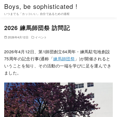
コ
Boys, be sophisticated !
ン
いつまでも「カッコいい」自分であるための道程
テ
ン
2026 練馬師団祭 訪問記
ツ
2026年4月12日
イベント
へ
移
2026年4月12日、第1師団創立64周年・練馬駐屯地創設
動
75周年の記念行事(通称「
練馬師団祭
」)が開催されると
いうことを知り、その活動の一端を学びに足を運んでき
ました。