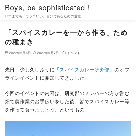
コ
Boys, be sophisticated !
ン
いつまでも「カッコいい」自分であるための道程
テ
ン
「スパイスカレーを一から作る」ため
ツ
の種まき
へ
移
2022年6月6日
2022年6月7日
イベント
動
先日、少し久しぶりに「
スパイスカレー研究部
」のオフ
ラインイベントに参加してきました。
今回のイベントの内容は、研究部のメンバーの方が営む
畑で農作業のお手伝いをした後、皆でスパイスカレー等
を作って食べましょう、というもの。